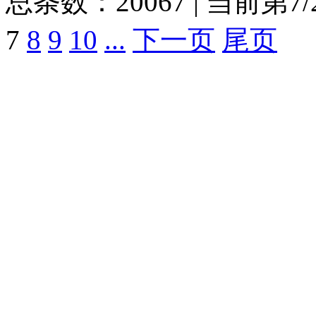
总条数：20067 | 当前第7/
7
8
9
10
...
下一页
尾页